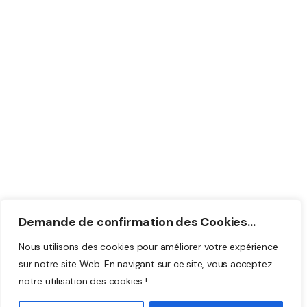
Conditions générale de vente
Politique de confidentialité
Coordonnées
Rue Madame 14,
7500 Tournai
info@cereco.be
069 82 30 11
BE 1000.697.629
Demande de confirmation des Cookies...
Nous utilisons des cookies pour améliorer votre expérience
sur notre site Web. En navigant sur ce site, vous acceptez
© 2025 – Tous droits réservés. Création par
WAPIX.be
notre utilisation des cookies !