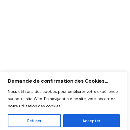
Coordonnées
Rue Madame 14,
7500 Tournai
info@cereco.be
069 82 30 11
BE 1000.697.629
Demande de confirmation des Cookies...
Nous utilisons des cookies pour améliorer votre expérience
© 2025 – Tous droits réservés. Création
sur notre site Web. En navigant sur ce site, vous acceptez
par
WAPIX.be
notre utilisation des cookies !
Refuser
Accepter